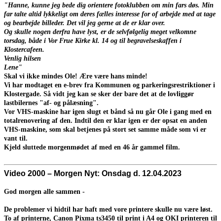
"Hanne, kunne jeg bede dig orientere fotoklubben om min fars døs. Min
far talte altid lykkeligt om deres fælles interesse for of arbejde med at tage
og bearbejde billeder. Det vil jeg gerne at de er klar over.
Og skulle nogen derfra have lyst, er de selvfølgelig meget velkomne
torsdag, både i Vor Frue Kirke kl. 14 og til begravelseskaffen i
Klostercafeen.
Venlig hilsen
Lene"
Skal vi ikke mindes Ole! Ære være hans minde!
Vi har modtaget en e-brev fra Kommunen og parkeringsrestriktioner i
Klostergade. Så vidt jeg kan se sker der bare det at de lovliggør
lastbilernes "af- og pålæsning".
Vor VHS-maskine har igen slugt et bånd så nu går Ole i gang med en
totalrenovering af den. Indtil den er klar igen er der opsat en anden
VHS-maskine, som skal betjenes på stort set samme måde som vi er
vant til.
Kjeld sluttede morgenmødet af med en 46 år gammel film.
Video 2000 – Morgen Nyt: Onsdag d. 12.04.2023
God morgen alle sammen -
De problemer vi hidtil har haft med vore printere skulle nu være løst.
To af printerne, Canon Pixma ts3450 til print i A4 og OKI printeren til