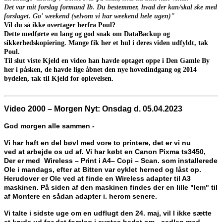
Det var mit forslag formand Ib. Du bestemmer, hvad der kan/skal ske med
forslaget. Go' weekend (selvom vi har weekend hele ugen)"
Vil du så ikke overtager herfra Poul?
Dette medførte en lang og god snak om DataBackup og
sikkerhedskopiering. Mange fik her et hul i deres viden udfyldt, tak
Poul.
Til slut viste Kjeld en video han havde optaget oppe i Den Gamle By
her i påsken, de havde lige åbnet den nye hovedindgang og 2014
bydelen, tak til Kjeld for oplevelsen.
Video 2000 – Morgen Nyt: Onsdag d. 05.04.2023
God morgen alle sammen -
Vi har haft en del bøvl med vore to printere, det er vi nu
ved at arbejde os ud af. Vi har købt en Canon Pixma ts3450,
Der er med Wireless – Print i A4– Copi – Scan. som installerede
Ole i mandags, efter at Bitten var cyklet herned og låst op.
Herudover er Ole ved at finde en Wireless adapter til A3
maskinen. På siden af den maskinen findes der en lille "lem" til
af Montere en sådan adapter i. herom senere.
Vi talte i sidste uge om en udflugt den 24. maj, vil I ikke sætte
et kryds ud for det forslag i syntes bedst om - sedlen med