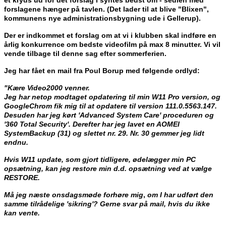
forslagene hænger på tavlen. (Det lader til at blive "Blixen",
kommunens nye administrationsbygning ude i Gellerup).
Der er indkommet et forslag om at vi i klubben skal indføre en
årlig konkurrence om bedste videofilm på max 8 minutter. Vi vil
vende tilbage til denne sag efter sommerferien.
Jeg har fået en mail fra Poul Borup med følgende ordlyd:
"Kære Video2000 venner.
Jeg har netop modtaget opdatering til min W11 Pro version, og
GoogleChrom fik mig til at opdatere til version 111.0.5563.147.
Desuden har jeg kørt 'Advanced System Care' proceduren og
'360 Total Security'. Derefter har jeg lavet en AOMEI
SystemBackup (31) og slettet nr. 29. Nr. 30 gemmer jeg lidt
endnu.
Hvis W11 update, som gjort tidligere, ødelægger min PC
opsætning, kan jeg restore min d.d. opsætning ved at vælge
RESTORE.
Må jeg næste onsdagsmøde forhøre mig
,
om I har udført den
samme tilrådelige 'sikring'? Gerne svar på mail, hvis du ikke
kan vente.