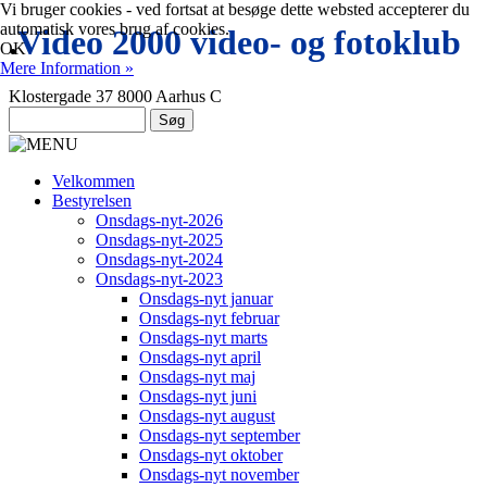
Vi bruger cookies - ved fortsat at besøge dette websted accepterer du
automatisk vores brug af cookies.
.
Video 2000 video- og fotoklub
OK
Mere Information »
Klostergade 37 8000 Aarhus C
Velkommen
Bestyrelsen
Onsdags-nyt-2026
Onsdags-nyt-2025
Onsdags-nyt-2024
Onsdags-nyt-2023
Onsdags-nyt januar
Onsdags-nyt februar
Onsdags-nyt marts
Onsdags-nyt april
Onsdags-nyt maj
Onsdags-nyt juni
Onsdags-nyt august
Onsdags-nyt september
Onsdags-nyt oktober
Onsdags-nyt november