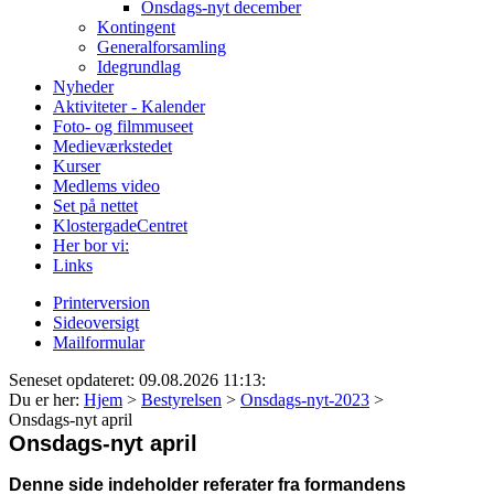
Onsdags-nyt december
Kontingent
Generalforsamling
Idegrundlag
Nyheder
Aktiviteter - Kalender
Foto- og filmmuseet
Medieværkstedet
Kurser
Medlems video
Set på nettet
KlostergadeCentret
Her bor vi:
Links
Printerversion
Sideoversigt
Mailformular
Seneset opdateret: 09.08.2026 11:13:
Du er her:
Hjem
>
Bestyrelsen
>
Onsdags-nyt-2023
>
Onsdags-nyt april
Onsdags-nyt april
Denne side indeholder referater fra formandens