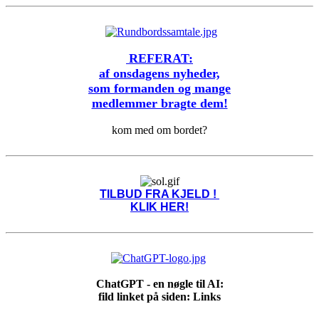
REFERAT:
af onsdagens nyheder,
som formanden og mange
medlemmer bragte dem!
kom med om bordet?
TILBUD FRA KJELD !
KLIK HER!
ChatGPT - en nøgle til AI:
fild linket på siden: Links