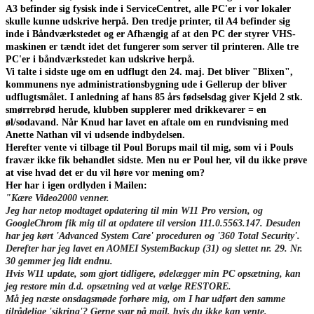
A3 befinder sig fysisk inde i ServiceCentret, alle PC'er i vor lokaler
skulle kunne udskrive herpå. Den tredje printer, til A4 befinder sig
inde i Båndværkstedet og er Afhængig af at den PC der styrer VHS-
maskinen er tændt idet det fungerer som server til printeren. Alle tre
PC'er i båndværkstedet kan udskrive herpå.
Vi talte i sidste uge om en udflugt den 24. maj. Det bliver "Blixen",
kommunens nye administrationsbygning ude i Gellerup der bliver
udflugtsmålet. I anledning af hans 85 års fødselsdag giver Kjeld 2 stk.
smørrebrød herude, klubben supplerer med drikkevarer = en
øl/sodavand. Når Knud har lavet en aftale om en rundvisning med
Anette Nathan vil vi udsende indbydelsen.
Herefter vente vi tilbage til Poul Borups mail til mig, som vi i Pouls
fravær ikke fik behandlet sidste. Men nu er Poul her, vil du ikke prøve
at vise hvad det er du vil høre vor mening om?
Her har i igen ordlyden i Mailen:
"Kære Video2000 venner.
Jeg har netop modtaget opdatering til min W11 Pro version, og
GoogleChrom fik mig til at opdatere til version 111.0.5563.147. Desuden
har jeg kørt 'Advanced System Care' proceduren og '360 Total Security'.
Derefter har jeg lavet en AOMEI SystemBackup (31) og slettet nr. 29. Nr.
30 gemmer jeg lidt endnu.
Hvis W11 update, som gjort tidligere, ødelægger min PC opsætning, kan
jeg restore min d.d. opsætning ved at vælge RESTORE.
Må jeg næste onsdagsmøde forhøre mig, om I har udført den samme
tilrådelige 'sikring'? Gerne svar på mail, hvis du ikke kan vente.