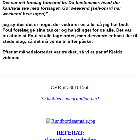
Det var mit forslag formand Ib. Du bestemmer, hvad der
kan/skal ske med forslaget. Go' weekend (selvom vi har
weekend hele ugen)"
jeg syntes det er noget der vedrører os alle, så jeg har bedt
Poul forelægge
sine tanker og handlinger for os alle. Det var
nu aftale at Poul skulle tage ordet, men desværre er han ikke til
stede idag, så det må vente til efter påske.
Efter at månedslotteriet var trukket, så vi et par af Kjelds
videoer.
CVR-nr: 36161566
Se klubbens idegrundlag her!
REFERAT:
af onsdagens nyheder,