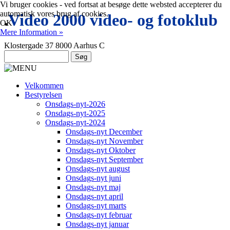
Vi bruger cookies - ved fortsat at besøge dette websted accepterer du
automatisk vores brug af cookies.
.
Video 2000 video- og fotoklub
OK
Mere Information »
Klostergade 37 8000 Aarhus C
Velkommen
Bestyrelsen
Onsdags-nyt-2026
Onsdags-nyt-2025
Onsdags-nyt-2024
Onsdags-nyt December
Onsdags-nyt November
Onsdags-nyt Oktober
Onsdags-nyt September
Onsdags-nyt august
Onsdags-nyt juni
Onsdags-nyt maj
Onsdags-nyt april
Onsdags-nyt marts
Onsdags-nyt februar
Onsdags-nyt januar