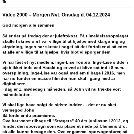
Ib
Video 2000 – Morgen Nyt: Onsdag d. 04.12.2024
God morgen alle sammen
Så er det på fredag der er julefrokost. På tilmeldelsesopslaget
skulle I skrive om I var villige til at hjælpe med klargøring og
afrydning, ingen har skrevet noget så det fortolker vi således
at alle er villige til at hjælpe, hvis blot vi spørger dem.
Vi har fået et nyt medlem, Inge-Lise Toubro. Inge-Lise sidder i
øjeblikket inde ved Harald og er ved at blive sat ind i 8 m.m.
overspilning. Inge-Lise var også medlem tilbage i 2016, men
har nu funder en masse film der hun skal i gang med ar
digitalisere.
I dag er 1. mødedag i måneden, så John vil nu trække vort
månedslotteri.
VI skal lige have solgt de sidste lodder … det er nu sket,
værsegod John,
Så fordeler du præmierne.
Ove har været tilbage til "Strøgets" 40 års jubilæum i 2012, og
fundet den sporvogn som var placeret nede på Clemens Bro,
så alle kunne besøge den. Ove er gammel sporvognsfører, så