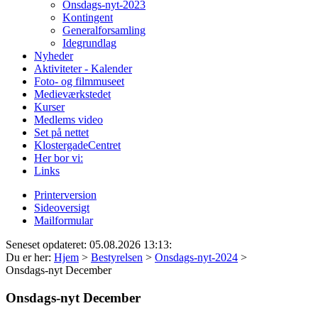
Onsdags-nyt-2023
Kontingent
Generalforsamling
Idegrundlag
Nyheder
Aktiviteter - Kalender
Foto- og filmmuseet
Medieværkstedet
Kurser
Medlems video
Set på nettet
KlostergadeCentret
Her bor vi:
Links
Printerversion
Sideoversigt
Mailformular
Seneset opdateret: 05.08.2026 13:13:
Du er her:
Hjem
>
Bestyrelsen
>
Onsdags-nyt-2024
>
Onsdags-nyt December
Onsdags-nyt December