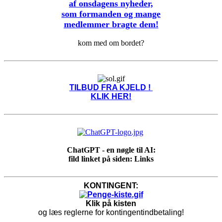
af onsdagens nyheder,
som formanden og mange
medlemmer bragte dem!
kom med om bordet?
TILBUD FRA KJELD !
KLIK HER!
ChatGPT - en nøgle til AI:
fild linket på siden: Links
KONTINGENT:
Klik på kisten
og læs reglerne for kontingentindbetaling!