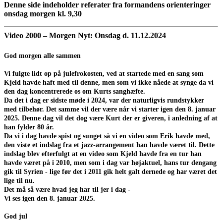
Denne side indeholder referater fra formandens orienteringer
onsdag morgen kl. 9,30
Video 2000 – Morgen Nyt: Onsdag d. 11.12.2024
God morgen alle sammen
Vi fulgte lidt op på julefrokosten, ved at startede med en sang som
Kjeld havde haft med til denne, men som vi ikke nåede at synge da vi
den dag koncentrerede os om Kurts sanghæfte.
Da det i dag er sidste møde i 2024, var der naturligvis rundstykker
med tilbehør. Det samme vil der være når vi starter igen den 8. januar
2025. Denne dag vil det dog være Kurt der er giveren, i anledning af at
han fylder 80 år.
Da vi i dag havde spist og sunget så vi en video som Erik havde med,
den viste et indslag fra et jazz-arrangement han havde været til. Dette
indslag blev efterfulgt at en video som Kjeld havde fra en tur han
havde været på i 2010, men som i dag var højaktuel, hans tur dengang
gik til Syrien - lige før det i 2011 gik helt galt dernede og har været det
lige til nu.
Det må så være hvad jeg har til jer i dag -
Vi ses igen den 8. januar 2025.
God jul