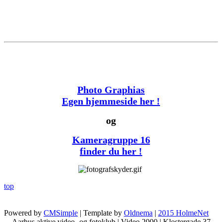
Photo Graphias
Egen hjemmeside her !
og
Kameragruppe 16
finder du her !
top
Powered by
CMSimple
| Template by
Oldnema
|
2015 HolmeNet
Aarhus aktive video- og fotoklub | Video 2000 | Klostergade 37