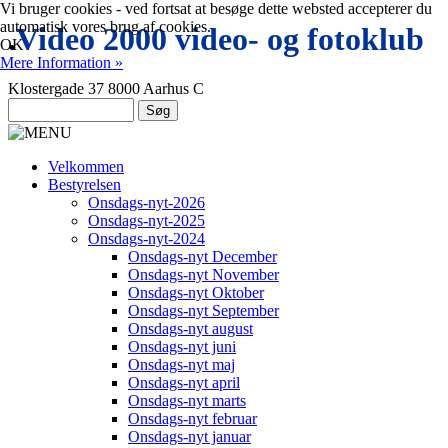
Vi bruger cookies - ved fortsat at besøge dette websted accepterer du
automatisk vores brug af cookies.
.
Video 2000 video- og fotoklub
OK
Mere Information »
Klostergade 37 8000 Aarhus C
Velkommen
Bestyrelsen
Onsdags-nyt-2026
Onsdags-nyt-2025
Onsdags-nyt-2024
Onsdags-nyt December
Onsdags-nyt November
Onsdags-nyt Oktober
Onsdags-nyt September
Onsdags-nyt august
Onsdags-nyt juni
Onsdags-nyt maj
Onsdags-nyt april
Onsdags-nyt marts
Onsdags-nyt februar
Onsdags-nyt januar