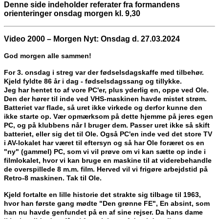
Denne side indeholder referater fra formandens
orienteringer onsdag morgen kl. 9,30
Video 2000 – Morgen Nyt: Onsdag d. 27.03.2024
God morgen alle sammen!
For 3. onsdag i streg var der fødselsdagskaffe med tilbehør.
Kjeld fyldte 86 år i dag - fødselsdagssang og tillykke.
Jeg har hentet to af vore PC'er, plus yderlig en, oppe ved Ole.
Den der hører til inde ved VHS-maskinen havde mistet strøm.
Batteriet var flade, så uret ikke virkede og derfor kunne den
ikke starte op. Vær opmærksom på dette hjemme på jeres egen
PC, og på klubbens når I bruger dem. Passer uret ikke
så skift
batteriet, eller sig det til Ole. Også PC'en inde ved det store TV
i AV-lokalet har været til eftersyn og så har Ole foræret os en
"ny" (gammel) PC, som vi vil prøve om vi kan sætte op inde i
filmlokalet, hvor vi kan bruge en maskine til at viderebehandle
de overspillede 8 m.m. film. Herved vil vi frigøre arbejdstid på
Retro-8 maskinen. Tak til Ole.
Kjeld fortalte en lille historie det strakte sig tilbage til 1963,
hvor han første gang mødte "Den grønne FE",
En absint, som
han nu havde genfundet på en af sine rejser. Da hans dame