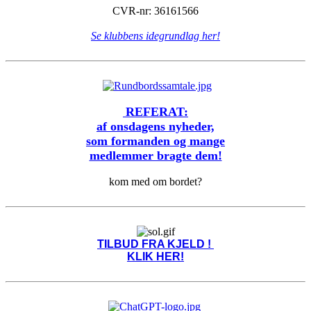
CVR-nr: 36161566
Se klubbens idegrundlag her!
REFERAT:
af onsdagens nyheder,
som formanden og mange
medlemmer bragte dem!
kom med om bordet?
TILBUD FRA KJELD !
KLIK HER!