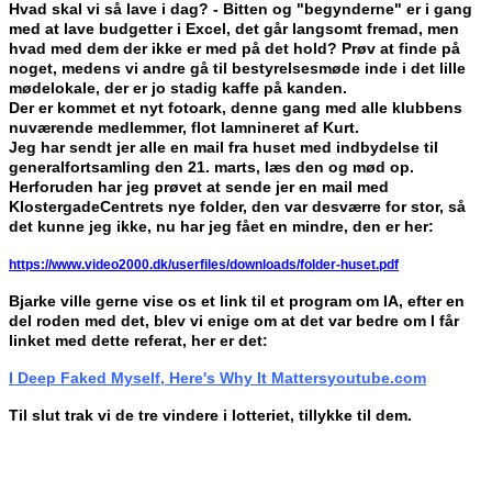
Hvad skal vi så lave i dag? - Bitten og "begynderne" er i gang
med at lave budgetter i Excel, det går langsomt fremad, men
hvad med dem der ikke er med på det hold? Prøv at finde på
noget, medens vi andre gå til bestyrelsesmøde inde i det lille
mødelokale, der er jo stadig kaffe på kanden.
Der er kommet et nyt fotoark, denne gang med alle klubbens
nuværende medlemmer, flot lamnineret af Kurt.
Jeg har sendt jer alle en mail fra huset med indbydelse til
generalfortsamling den 21. marts, læs den og mød op.
Herforuden har jeg prøvet at sende jer en mail med
KlostergadeCentrets nye folder, den var desværre for stor, så
det kunne jeg ikke, nu har jeg fået en mindre, den er her:
https://www.video2000.dk/userfiles/downloads/folder-huset.pdf
Bjarke ville gerne vise os et link til et program om IA, efter en
del roden med det, blev vi enige om at det var bedre om I får
linket med dette referat, her er det:
I Deep Faked Myself, Here's Why It Matters
youtube.com
Til slut trak vi de tre vindere i lotteriet, tillykke til dem.