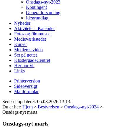
Onsdags-nyt-2023
Kontingent
Generalforsamling
Idegrundlag
Nyheder
Aktiviteter - Kalender
Foto- og filmmuseet
Medieværkstedet
Kurser
Medlems video
Set på nettet
KlostergadeCentret
Her bor vi:
Links
Printerversion
Sideoversigt
Mailformular
Seneset opdateret: 05.08.2026 13:13:
Du er her:
Hjem
>
Bestyrelsen
>
Onsdags-nyt-2024
>
Onsdags-nyt marts
Onsdags-nyt marts