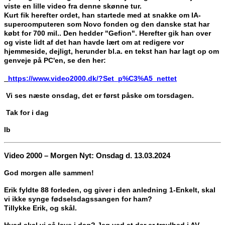
viste en lille video fra denne skønne tur.
Kurt fik herefter ordet, han startede med at snakke om IA-
supercomputeren som Novo fonden og den danske stat har
købt for 700 mil.. Den hedder "Gefion". Herefter gik han over
og viste lidt af det han havde lært om at redigere vor
hjemmeside, dejligt, h
erunder bl.a. en tekst han har lagt op om
genveje på PC'en, se den her:
https://www.video2000.dk/?Set_p%C3%A5_nettet
Vi ses næste onsdag, det er først påske om torsdagen.
Tak for i dag
Ib
Video 2000 – Morgen Nyt: Onsdag d. 13.03.2024
God morgen alle sammen!
Erik fyldte 88 forleden, og giver i den anledning 1-Enkelt, skal
vi ikke synge fødselsdagssangen for ham?
Tillykke Erik, og skål.