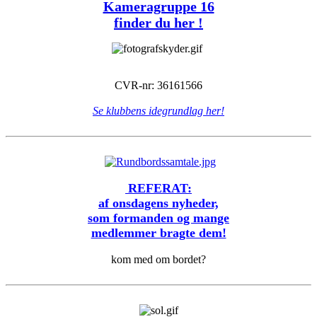
Kameragruppe 16
finder du her !
CVR-nr: 36161566
Se klubbens idegrundlag her!
REFERAT:
af onsdagens nyheder,
som formanden og mange
medlemmer bragte dem!
kom med om bordet?