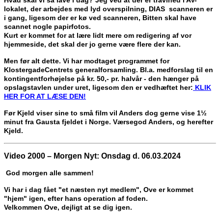
Hvad skal vi så lave i dag? Jeg ved at der er travlhed i AV-
lokalet, der arbejdes med lyd overspilning, DIAS scanneren er
i gang, ligesom der er kø ved scanneren, Bitten skal have
scannet nogle papirfotos.
Kurt er kommet for at lære lidt mere om redigering af vor
hjemmeside, det skal der jo gerne være flere der kan.
Men før alt dette. Vi har modtaget programmet for
KlostergadeCentrets generalforsamling. Bl.a. medforslag til en
kontingentforhøjelse på kr. 50,- pr. halvår - den hænger på
opslagstavlen under uret, ligesom den er vedhæftet her:
KLIK
HER FOR AT LÆSE DEN!
Før Kjeld viser sine to små film vil Anders dog gerne vise 1½
minut fra Gausta fjeldet i Norge. Værsegod Anders, og herefter
Kjeld.
Video 2000 – Morgen Nyt: Onsdag d. 06.03.2024
God morgen alle sammen!
Vi har i dag fået "et næsten nyt medlem", Ove er kommet
"hjem" igen, efter hans operation af foden.
Velkommen Ove, dejligt at se dig igen.