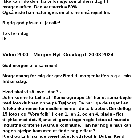
ikke kan lide den, får vi fornøjelsen af den i dag til
morgenkaffen. Den var stærk = 50%.
Også viste han naturligvis en af sine små rejsefilm.
Rigtig god påske til jer alle!
Tak for i dag
Ib
Video 2000 – Morgen Nyt: Onsdag d. 20.03.2024
God morgen alle sammen!
Morgensang for mig der gav Brød til morgenkaffen p.g.a. min
fødselsdag.
Hvad skal vi så lave i dag? -
John kunne fortælle at "Kameragruppe 16" har et samarbejde
med fotoklubben oppe på Trøjborg. De har lige deltaget i en
fotokonkurrence for medlemmerne i de to klubber. Der deltog
15 fotos og "Vore folk" fik en 1., en 2. og en 4. plads - flot,
tillykke med det. Bjarke vil gerne tage nogle fotos at murede
industriskorstene i Aarhus kommune. Han har nogle man kan
nogen hjælpe ham med at finde nogle flere?
Kjeld og Erik har lige været på et krydstogt til Dubai. Kjeld