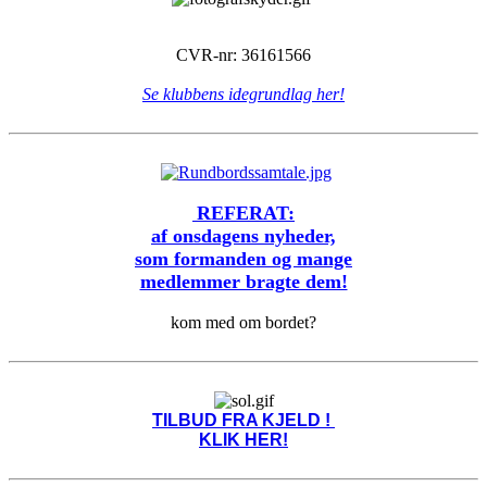
CVR-nr: 36161566
Se klubbens idegrundlag her!
REFERAT:
af onsdagens nyheder,
som formanden og mange
medlemmer bragte dem!
kom med om bordet?
TILBUD FRA KJELD !
KLIK HER!