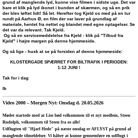
grund af manglende lyd, kunne vise filmen i sidste uge. Det var
bare et klik på lyd ikonet i bunden af skærmen, og så en prik
der blev løftet lidt! Så let. Herefter tog Kjeld os med på en tur
rundt på Aarhus Ø, en film der var laver på grundlag af
materiale, hentet fra nettet og blandet med egne optagelser. Se
det var da relevant. Tak Kjeld.
Og så en servicemeddelelse fra Kjeld - klik på "Tilbud fra
Kjeld" i højre margen på denne hjemmeside.
Og så lige - husk at se på forsiden af denne hjemmeside:
KLOSTERGADE SPÆRRET FOR BILTRAFIK I PERIODEN:
1-12 JUNI !
Tak for i dag
Ib
Video 2000 – Morgen Nyt: Onsdag d.
20.05.2026
Mødet startede med at Lise bød velkommen til et nyt medlem, Steen
Rudolph, velkommen til Steen fra os alle!
Udflugten til "Hjarl Hede" på næste onsdag er AFLYST på grund af
manglende tilmeldelser. Vi håber at kunne gennemføre en udflugt i