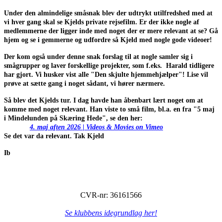
Under den almindelige småsnak blev der udtrykt utilfredshed med at
vi hver gang skal se Kjelds private rejsefilm. Er der ikke nogle af
medlemmerne der ligger inde med noget der er mere relevant at se? Gå
hjem og se i gemmerne og udfordre så Kjeld med nogle gode videoer!
Der kom også under denne snak forslag til at nogle samler sig i
smågrupper og laver forskellige projekter, som f.eks. Harald tidligere
har gjort. Vi husker vist alle "Den skjulte hjemmehjælper"! Lise vil
prøve at sætte gang i noget sådant, vi hører nærmere.
Så blev det Kjelds tur. I dag havde han åbenbart lært noget om at
komme med noget relevant. Han viste to små film, bl.a. en fra "5 maj
i Mindelunden på Skæring Hede", se den her:
4. maj aften 2026 | Videos & Movies on Vimeo
Se det var da relevant. Tak Kjeld
Ib
CVR-nr: 36161566
Se klubbens idegrundlag her!