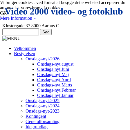
Vi bruger cookies - ved fortsat at besøge dette websted accepterer du
automatisk vores brug af cookies.
.
Video 2000 video- og fotoklub
OK
Mere Information »
Klostergade 37 8000 Aarhus C
Velkommen
Bestyrelsen
Onsdags-nyt-2026
Onsdags-nyt august
Onsdags-nyt Juni
Onsdags-nyt Maj
Onsdags-nyt April
Onsdags-nyt Marts
Onsdags-nyt Februar
Onsdags-nyt Januar
Onsdags-nyt-2025
Onsdags-nyt-2024
Onsdags-nyt-2023
Kontingent
Generalforsamling
Idegrundlag