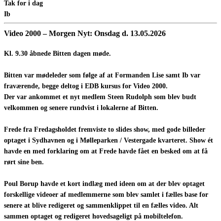
Tak for i dag
Ib
Video 2000 – Morgen Nyt: Onsdag d.
13.05.2026
Kl. 9.30 åbnede Bitten dagen møde.
Bitten var mødeleder som følge af at Formanden Lise samt Ib var
fraværende, begge deltog i EDB kursus for Video 2000.
Der var ankommet et nyt medlem Steen Rudolph som blev budt
velkommen og senere rundvist i lokalerne af Bitten.
Frede fra Fredagsholdet fremviste to slides show, med gode billeder
optaget i Sydhavnen og i Mølleparken / Vestergade kvarteret. Show ét
havde en med forklaring om at Frede havde fået en besked om at få
rørt sine ben.
Poul Borup havde et kort indlæg med ideen om at der blev optaget
forskellige videoer af medlemmerne som blev samlet i fælles base for
senere at blive redigeret og sammenklippet til en fælles video. Alt
sammen optaget og redigeret hovedsageligt på mobiltelefon.