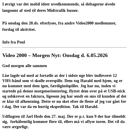
I øvrigt var det mobil ideer uvedkommende, så deltagerne sivede
langsomt af sted til deres Midttrafik busser.
På onsdag den 20.ds. efterlyses, fra andre Video2000 medlemmer,
forslag til aktivitet.
Info fra Poul
Video 2000 – Morgen Nyt: Onsdag d.
6.05.2026
God morgen alle sammen
Lise lagde ud med at fortælle at der i sidste uge blev indleveret 12
VHS-bånd som vi skulle overspille. Dem tog Harald med hjem, og er
nu kommet med dem igen, færdigindspillet. Jeg har nu, inden vi
startede på denne morgenorientering, flyttet dem over på et USB-stick
og udskrevet en faktura, ligesom jeg har sendt en sms til kunden af det
er klar til afhentning. Dette er nu sket efter de fleste af jeg var gået for
i dag. Det var da en hurtig ekspedition. Tak til Harald.
Udflugten til Jarl Hede den 27. maj. Der er p.t. kun 9 der har tilmeldt
sig, forhåbentlig kommer flere til, ellers må vi aflyse turen. Det vil da
være ærgerligt.