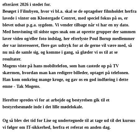
efteråret 2026 i stedet for.
Besøget i Filmbyen, hvor vi bl.a. skal se de optagelser filmholdet herfra
lavede i vinter om Klostergade Centret, med speciel fokus på os, er
blevet udsat p.g.a. sygdom. Vi vender tilbage når vi har en ny dato.
Med henvisning til sidste uges snak om at oprette grupper der sammen
laver video og/eller foto indslag, her efterlyste Poul Borup medlemmer
der var interesseret, flere gav udtryk for at de gerne vil være med, så
nu må de samle sig, og komme i gang, så glæder vi os til at se
resultater.
Mogens viste på hans mobiltelefon, som han castede op på TV
skærmen, hvordan man kan redigere billeder, optaget på telefonen.
Han kom omkring mange kroge, og gav os en god indføring i dette
emne - Tak Mogens.
Herefter spredes vi for at arbejde og bestyrelsen gik til et
bestyrelsesmøde inde i det lille mødelokale.
Og så blev det tid for Lise og undertegnede til at tage ud til det kursus
vi følger om IT-sikkerhed, herfra et referat en anden dag.