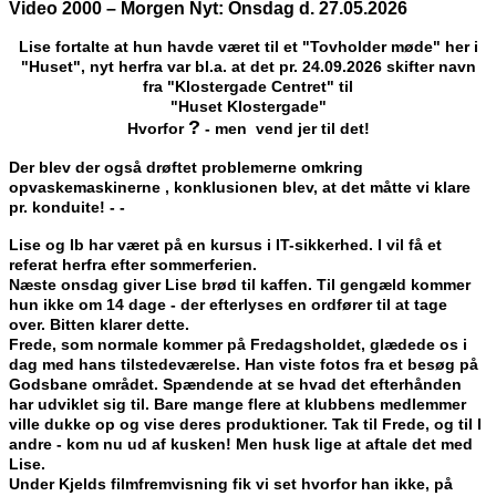
Video 2000 – Morgen Nyt: Onsdag d.
27.05.2026
Lise fortalte at hun havde været til et "Tovholder møde" her i
"Huset", nyt herfra var bl.a. at det pr. 24.09.2026 skifter navn
fra "Klostergade Centret" til
"Huset Klostergade"
?
Hvorfor
- men vend jer til det!
Der blev der også drøftet problemerne omkring
opvaskemaskinerne , konklusionen blev, at det måtte vi klare
pr. konduite! - -
Lise og Ib har været på en kursus i IT-sikkerhed. I vil få et
referat herfra efter sommerferien.
Næste onsdag giver Lise brød til kaffen. Til gengæld kommer
hun ikke om 14 dage - der efterlyses en ordfører til at tage
over. Bitten klarer dette.
Frede, som normale kommer på Fredagsholdet, glædede os i
dag med hans tilstedeværelse. Han viste fotos fra et besøg på
Godsbane området. Spændende at se hvad det efterhånden
har udviklet sig til. Bare mange flere at klubbens medlemmer
ville dukke op og vise deres produktioner. Tak til Frede, og til I
andre - kom nu ud af kusken! Men husk lige at aftale det med
Lise.
Under Kjelds filmfremvisning fik vi set hvorfor han ikke, på