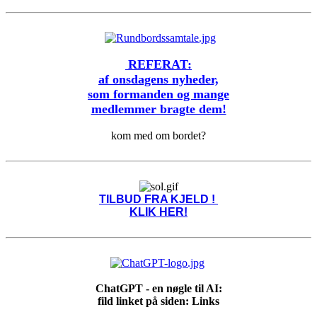
REFERAT:
af onsdagens nyheder,
som formanden og mange
medlemmer bragte dem!
kom med om bordet?
TILBUD FRA KJELD !
KLIK HER!
ChatGPT - en nøgle til AI:
fild linket på siden: Links