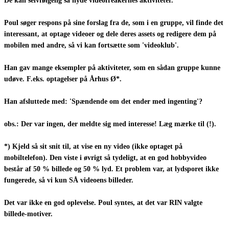
De kan selvfølgelig så nyde videofreakernes aktiviteter.
Poul søger respons på sine forslag fra de, som i en gruppe, vil finde det
interessant, at optage videoer og dele deres assets og redigere dem på
mobilen med andre, så vi kan fortsætte som 'videoklub'.
Han gav mange eksempler på aktiviteter, som en sådan gruppe kunne
udøve. F.eks. optagelser på Århus Ø*.
Han afsluttede med: 'Spændende om det ender med ingenting'?
obs.: Der var ingen, der meldte sig med interesse! Læg mærke til (!).
*) Kjeld så sit snit til, at vise en ny video (ikke optaget på
mobiltelefon). Den viste i øvrigt så tydeligt, at en god hobbyvideo
består af 50 % billede og 50 % lyd. Et problem var, at lydsporet ikke
fungerede, så vi kun SÅ videoens billeder.
Det var ikke en god oplevelse. Poul syntes, at det var RIN valgte
billede-motiver.