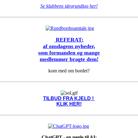
Se klubbens idegrundlag her!
REFERAT:
af onsdagens nyheder,
som formanden og mange
medlemmer bragte dem!
kom med om bordet?
TILBUD FRA KJELD !
KLIK HER!
ChatGPT - en nøgle til AI: