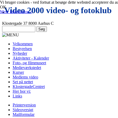
Vi bruger cookies - ved fortsat at besøge dette websted accepterer du a
OK
.
Video 2000 video- og fotoklub
Mere Information »
Klostergade 37 8000 Aarhus C
Velkommen
Bestyrelsen
Nyheder
Aktiviteter - Kalender
Foto- og filmmuseet
Medieværkstedet
Kurser
Medlems video
Set på nettet
KlostergadeCentret
Her bor vi:
Links
Printerversion
Sideoversigt
Mailformular