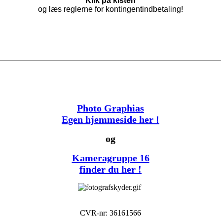
Klik på kisten
og læs reglerne for kontingentindbetaling!
Photo Graphias
Egen hjemmeside her !
og
Kameragruppe 16
finder du her !
CVR-nr: 36161566