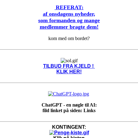
REFERAT:
af onsdagens nyheder,
som formanden og mange
medlemmer bragte dem!
kom med om bordet?
TILBUD FRA KJELD !
KLIK HER!
ChatGPT - en nøgle til AI:
fild linket på siden: Links
KONTINGENT: